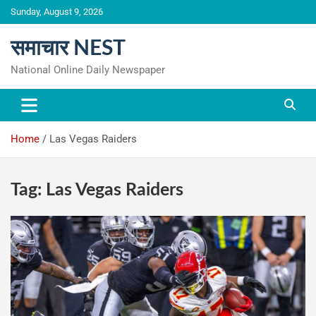
Skip
Sunday, August 9, 2026
to
content
समाचार NEST
National Online Daily Newspaper
Home
Las Vegas Raiders
Tag:
Las Vegas Raiders