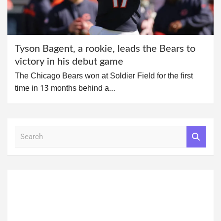
Tyson Bagent, a rookie, leads the Bears to
victory in his debut game
The Chicago Bears won at Soldier Field for the first
time in 13 months behind a…
S
e
a
r
c
h