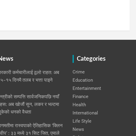
 News
Categories
Crime
रकारी कर्मचारीलाई ठूलो राहत: अब
Education
५–१५ दिनमै तलब र भत्ता पाइने
Entertainment
Finance
न्त्रीको सम्पत्ति सार्वजनिकपछि नयाँ
हस: अब खोजौं सुन, लकर र भल्टमा
Health
ुकेको धनको वैधता
International
Life Style
ागमतीमा रास्वपाको ऐतिहासिक ‘क्लिन
News
्वीप’ : ३३ मध्ये ३१ सिट जित, एमाले