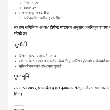
पोथी: १५१
बच्चा: ३५
संरक्षण क्षेत्र:
७०८ बिघा
अतिक्रमित: करिब
३५० बिघा
संरक्षण समितिका अध्यक्ष
दीपेन्द्र यादव
का अनुसार अनधिकृत रूपमा बस
रहेको छ।
चुनौती
रिसोर्ट, होटल र होमस्टे अभाव
पर्यटक दिनभर अवलोकनपछि बर्दिया निकुञ्जस्थित होटलमै फर्किनुपर्ने अव
भूमिअतिक्रमणले संरक्षणमा चुनौती
पृष्ठभूमि
सरकारले
२०६५ साल चैत ३ गते
कृष्णसार संरक्षण क्षेत्र घोषणा ग
थियो।