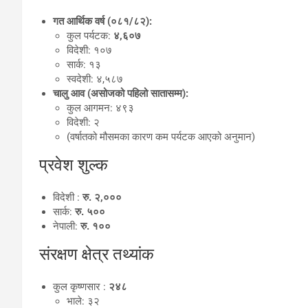
गत आर्थिक वर्ष (०८१/८२):
कुल पर्यटक:
४,६०७
विदेशी: १०७
सार्क: १३
स्वदेशी: ४,५८७
चालु आव (असोजको पहिलो सातासम्म):
कुल आगमन: ४९३
विदेशी: २
(वर्षातको मौसमका कारण कम पर्यटक आएको अनुमान)
प्रवेश शुल्क
विदेशी :
रु. २,०००
सार्क:
रु. ५००
नेपाली:
रु. १००
संरक्षण क्षेत्र तथ्यांक
कुल कृष्णसार :
२४८
भाले: ३२