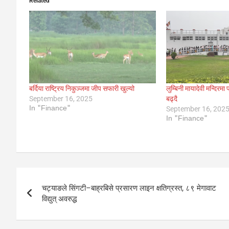
Related
बर्दिया राष्ट्रिय निकुञ्जमा जीप सफारी खुल्यो
लुम्बिनी मायादेवी मन्दि
September 16, 2025
बढ्दै
In "Finance"
September 16, 202
In "Finance"
Post
चट्याङले सिंगटी–बाह्रबिसे प्रसारण लाइन क्षतिग्रस्त, ८९ मेगावाट
navigation
विद्युत् अवरुद्ध