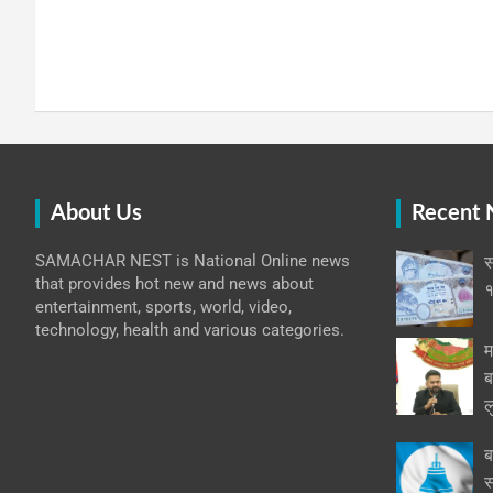
About Us
Recent
SAMACHAR NEST is National Online news
स
that provides hot new and news about
१
entertainment, sports, world, video,
technology, health and various categories.
म
ब
ल
ब
स