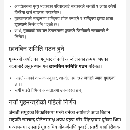
आन्दोलनमा मृत्यु भएकाका परिवारलाई सरकारले
जनही १ लाख रुपैयाँ
किरिया खर्च
उपलब्ध गराउनेछ।
मृतकहरूको सम्झनामा राष्ट्रिय शोक मनाइने र
राष्ट्रिय झण्डा आधा
झुकाउने
निर्णय पनि भएको छ।
साथै,
मृतकको शव घर ठेगानासम्म पुर्‍याउने जिम्मेवारी सरकारले नै
लिनेछ।
छानबिन समिति गठन हुने
गृहमन्त्री अर्यालका अनुसार जेनजी आन्दोलनका क्रममा भएका
घटनाबारे अनुसन्धान गर्न
छानबिन समिति गठन
गरिनेछ।
अहिलेसम्मको तथ्यांकअनुसार, आन्दोलनमा
७२ जनाले ज्यान गुमाएका
छन्।
सयौं घाइते
विभिन्न अस्पतालमा उपचाररत छन्।
नयाँ गृहमन्त्रीको पहिलो निर्णय
जेनजी समूहको सिफारिसमा मन्त्री बनेका अर्यालले आज बिहान
राष्ट्रपति रामचन्द्र पौडेलसमक्ष शपथ ग्रहण गरेर सिंहदरबार पुगेका थिए।
मन्त्रालयमा उनलाई गृह सचिव गोकर्णमणि दुवाडी, प्रहरी महानिरीक्षक