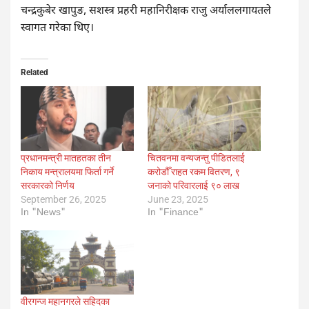
चन्द्रकुबेर खापुङ, सशस्त्र प्रहरी महानिरीक्षक राजु अर्याललगायतले
स्वागत गरेका थिए।
Related
प्रधानमन्त्री मातहतका तीन
चितवनमा वन्यजन्तु पीडितलाई
निकाय मन्त्रालयमा फिर्ता गर्ने
करोडौँ राहत रकम वितरण, ९
सरकारको निर्णय
जनाको परिवारलाई ९० लाख
September 26, 2025
June 23, 2025
In "News"
In "Finance"
वीरगन्ज महानगरले सहिदका