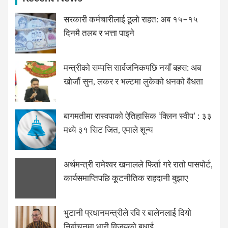
सरकारी कर्मचारीलाई ठूलो राहत: अब १५–१५
दिनमै तलब र भत्ता पाइने
मन्त्रीको सम्पत्ति सार्वजनिकपछि नयाँ बहस: अब
खोजौं सुन, लकर र भल्टमा लुकेको धनको वैधता
बागमतीमा रास्वपाको ऐतिहासिक ‘क्लिन स्वीप’ : ३३
मध्ये ३१ सिट जित, एमाले शून्य
अर्थमन्त्री रामेश्वर खनालले फिर्ता गरे रातो पासपोर्ट,
कार्यसमाप्तिपछि कूटनीतिक राहदानी बुझाए
भुटानी प्रधानमन्त्रीले रवि र बालेनलाई दियो
निर्वाचनमा भारी विजयको बधाई