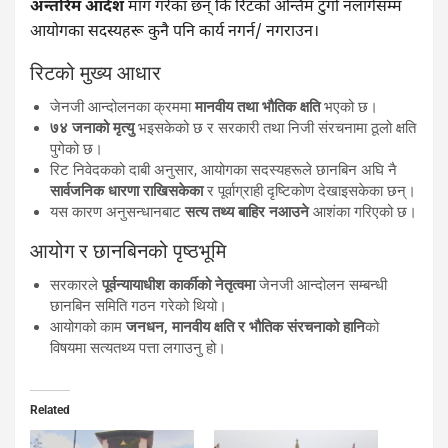
अन्तरिम आदेश
माग गरेका छन् कि रिटको अन्तिम टुंगो नलागेसम्म
आयोगका सदस्यहरू कुनै पनि कार्य नगर्न/ नगराउन।
रिटको मुख्य आधार
जेनजी आन्दोलनका क्रममा
मानवीय तथा भौतिक क्षति
भएको छ।
७४ जनाको मृत्यु
भइसकेको छ र सरकारी तथा निजी संरचनामा ठूलो क्षति
पुगेको छ।
रिट निवेदकको दाबी अनुसार, आयोगका सदस्यहरूले छानबिन अघि नै
सार्वजनिक धारणा राखिसकेका
र पूर्वाग्राही दृष्टिकोण देखाइसकेका छन्।
यस कारण अनुसन्धानबाट
सत्य तथ्य बाहिर नआउने
आशंका गरिएको छ।
आयोग र छानबिनको पृष्ठभूमि
सरकारले
पूर्वन्यायाधीश कार्कीको नेतृत्वमा
जेनजी आन्दोलन सम्बन्धी
छानबिन समिति गठन गरेको थियो।
आयोगको काम
जनधन, मानवीय क्षति र भौतिक संरचनाको हानि
को
विषयमा सत्यतथ्य पत्ता लगाउनु हो।
Related