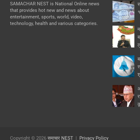
SAMACHAR NEST is National Online news
स
that provides hot new and news about
१
entertainment, sports, world, video,
technology, health and various categories.
म
ब
ल
ब
स
श
अ
र
क
Copyright © 2026
समाचार NEST
Privacy Policy