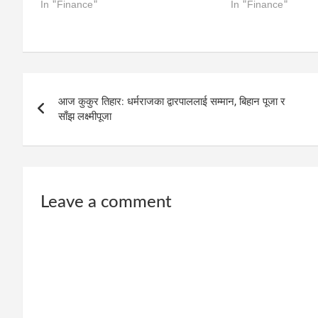
In "Finance"
In "Finance"
Post
आज कुकुर तिहार: धर्मराजका द्वारपाललाई सम्मान, बिहान पूजा र
navigation
साँझ लक्ष्मीपूजा
Leave a comment