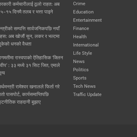
Crime
रकारी कर्मचारीलाई ठूलो राहत: अब
Education
५–१५ दिनमै तलब र भत्ता पाइने
Entertainment
Finance
न्त्रीको सम्पत्ति सार्वजनिकपछि नयाँ
हस: अब खोजौं सुन, लकर र भल्टमा
Health
ुकेको धनको वैधता
International
Life Style
ागमतीमा रास्वपाको ऐतिहासिक ‘क्लिन
News
्वीप’ : ३३ मध्ये ३१ सिट जित, एमाले
Politics
ून्य
Sports
Tech News
र्थमन्त्री रामेश्वर खनालले फिर्ता गरे
Traffic Update
ातो पासपोर्ट, कार्यसमाप्तिपछि
ूटनीतिक राहदानी बुझाए