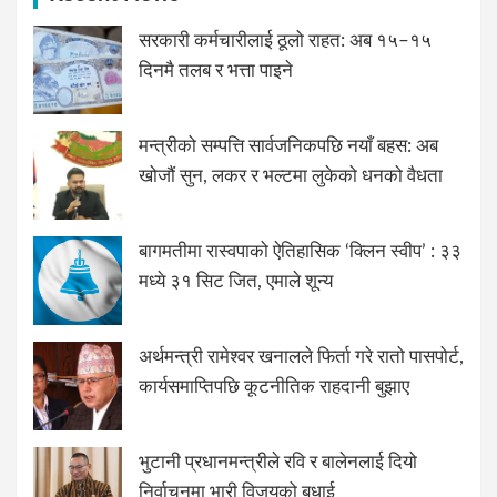
सरकारी कर्मचारीलाई ठूलो राहत: अब १५–१५
दिनमै तलब र भत्ता पाइने
मन्त्रीको सम्पत्ति सार्वजनिकपछि नयाँ बहस: अब
खोजौं सुन, लकर र भल्टमा लुकेको धनको वैधता
बागमतीमा रास्वपाको ऐतिहासिक ‘क्लिन स्वीप’ : ३३
मध्ये ३१ सिट जित, एमाले शून्य
अर्थमन्त्री रामेश्वर खनालले फिर्ता गरे रातो पासपोर्ट,
कार्यसमाप्तिपछि कूटनीतिक राहदानी बुझाए
भुटानी प्रधानमन्त्रीले रवि र बालेनलाई दियो
निर्वाचनमा भारी विजयको बधाई