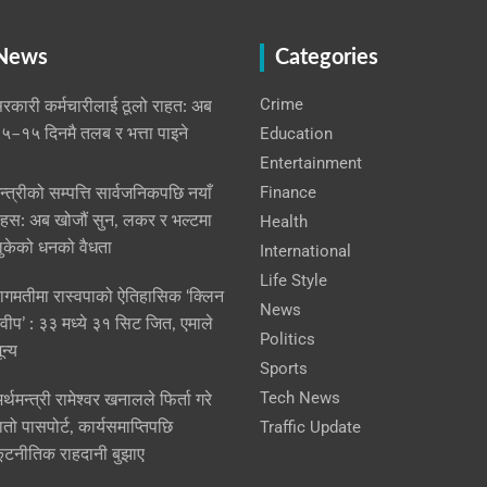
 News
Categories
Crime
रकारी कर्मचारीलाई ठूलो राहत: अब
Education
५–१५ दिनमै तलब र भत्ता पाइने
Entertainment
Finance
न्त्रीको सम्पत्ति सार्वजनिकपछि नयाँ
हस: अब खोजौं सुन, लकर र भल्टमा
Health
ुकेको धनको वैधता
International
Life Style
ागमतीमा रास्वपाको ऐतिहासिक ‘क्लिन
News
्वीप’ : ३३ मध्ये ३१ सिट जित, एमाले
Politics
ून्य
Sports
Tech News
र्थमन्त्री रामेश्वर खनालले फिर्ता गरे
Traffic Update
ातो पासपोर्ट, कार्यसमाप्तिपछि
ूटनीतिक राहदानी बुझाए