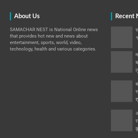
About Us
Recent
SAMACHAR NEST is National Online news
स
that provides hot new and news about
१
entertainment, sports, world, video,
technology, health and various categories.
म
ब
ल
ब
स
श
अ
र
क