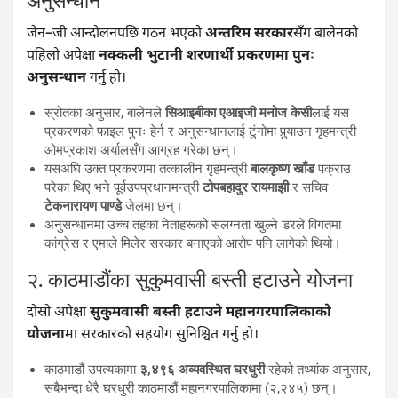
अनुसन्धान
जेन–जी आन्दोलनपछि गठन भएको
अन्तरिम सरकार
सँग बालेनको
पहिलो अपेक्षा
नक्कली भुटानी शरणार्थी प्रकरणमा पुनः
अनुसन्धान
गर्नु हो।
स्रोतका अनुसार, बालेनले
सिआइबीका एआइजी मनोज केसी
लाई यस
प्रकरणको फाइल पुनः हेर्न र अनुसन्धानलाई टुंगोमा पुर्‍याउन गृहमन्त्री
ओमप्रकाश अर्यालसँग आग्रह गरेका छन्।
यसअघि उक्त प्रकरणमा तत्कालीन गृहमन्त्री
बालकृष्ण खाँड
पक्राउ
परेका थिए भने पूर्वउपप्रधानमन्त्री
टोपबहादुर रायमाझी
र सचिव
टेकनारायण पाण्डे
जेलमा छन्।
अनुसन्धानमा उच्च तहका नेताहरूको संलग्नता खुल्ने डरले विगतमा
कांग्रेस र एमाले मिलेर सरकार बनाएको आरोप पनि लागेको थियो।
२. काठमाडौंका सुकुमवासी बस्ती हटाउने योजना
दोस्रो अपेक्षा
सुकुमवासी बस्ती हटाउने महानगरपालिकाको
योजना
मा सरकारको सहयोग सुनिश्चित गर्नु हो।
काठमाडौं उपत्यकामा
३,४९६ अव्यवस्थित घरधुरी
रहेको तथ्यांक अनुसार,
सबैभन्दा धेरै घरधुरी काठमाडौं महानगरपालिकामा (२,२४५) छन्।