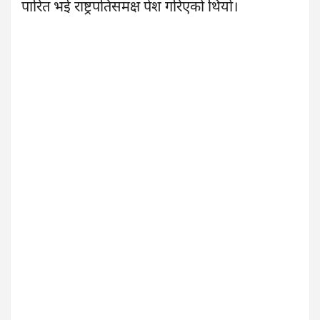
पारित भई राष्ट्रपतिसमक्ष पेश गरिएको थियो।