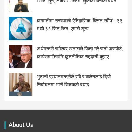
खोजौं सुन, लकर र भल्टमा लुकेको धनको वैधता
बागमतीमा रास्वपाको ऐतिहासिक ‘क्लिन स्वीप’ : ३३
मध्ये ३१ सिट जित, एमाले शून्य
अर्थमन्त्री रामेश्वर खनालले फिर्ता गरे रातो पासपोर्ट,
कार्यसमाप्तिपछि कूटनीतिक राहदानी बुझाए
भुटानी प्रधानमन्त्रीले रवि र बालेनलाई दियो
निर्वाचनमा भारी विजयको बधाई
About Us