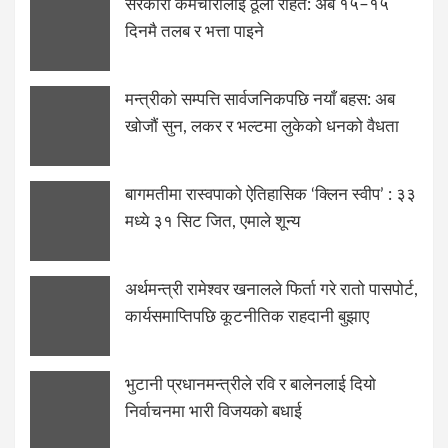
सरकारी कर्मचारीलाई ठूलो राहत: अब १५–१५
दिनमै तलब र भत्ता पाइने
मन्त्रीको सम्पत्ति सार्वजनिकपछि नयाँ बहस: अब
खोजौं सुन, लकर र भल्टमा लुकेको धनको वैधता
बागमतीमा रास्वपाको ऐतिहासिक ‘क्लिन स्वीप’ : ३३
मध्ये ३१ सिट जित, एमाले शून्य
अर्थमन्त्री रामेश्वर खनालले फिर्ता गरे रातो पासपोर्ट,
कार्यसमाप्तिपछि कूटनीतिक राहदानी बुझाए
भुटानी प्रधानमन्त्रीले रवि र बालेनलाई दियो
निर्वाचनमा भारी विजयको बधाई