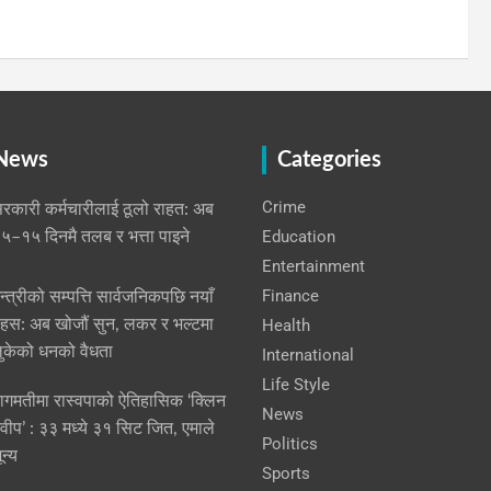
 News
Categories
Crime
रकारी कर्मचारीलाई ठूलो राहत: अब
Education
५–१५ दिनमै तलब र भत्ता पाइने
Entertainment
Finance
न्त्रीको सम्पत्ति सार्वजनिकपछि नयाँ
हस: अब खोजौं सुन, लकर र भल्टमा
Health
ुकेको धनको वैधता
International
Life Style
ागमतीमा रास्वपाको ऐतिहासिक ‘क्लिन
News
्वीप’ : ३३ मध्ये ३१ सिट जित, एमाले
Politics
ून्य
Sports