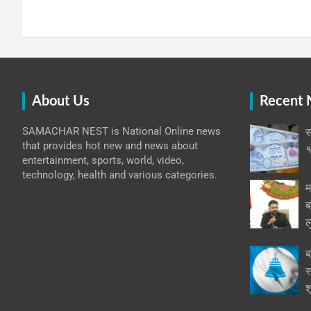
About Us
Recent
SAMACHAR NEST is National Online news
स
that provides hot new and news about
१
entertainment, sports, world, video,
technology, health and various categories.
म
ब
ल
ब
स
श