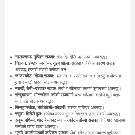
नारायणगढ-मुग्लिन सडक
: तीन दिनदेखि पूर्ण रूपमा अवरुद्ध।
चितवन, इच्छाकामना–५ तुइनखोला
: सुख्खा पहिरोका कारण सडक
अवरुद्ध, हजारौं सवारी फसेका छन्।
जाजरकोट–डोल्पा सडक
: नलगाड नगरपालिका–११ भिरकुना क्षेत्रमा
ढुंगा र माटो खस्दा सडक अवरुद्ध।
म्याग्दी, बेनी–दरवाङ सडक
: लेदो र पहिरोका कारण पूर्णरूपमा अवरुद्ध।
संखुवासभा, भोटखोला–कोशी राजमार्ग
: बरुणखोलामा बाढीले ह्युम पाइप
बगाएपछि सडक अवरुद्ध।
सिन्धुपाल्चोक, भोटेकोशी–कोदारी
: सडक भासिएर अवरुद्ध।
रसुवा–मितेरी पुल
: बाढीका कारण पुल क्षतिग्रस्त, ठूला सवारी अवरुद्ध।
रुकुम पश्चिम, आठबिसकोट–जाजरकोट–डोल्पा सडक
: रिजिगार खोलामा
पानीको बहाव बढ्दा अवरुद्ध।
गुल्मी, कालीगण्डकी करिडोर सडक
: लेदो बगेर आएको कारण पूर्णरूपमा