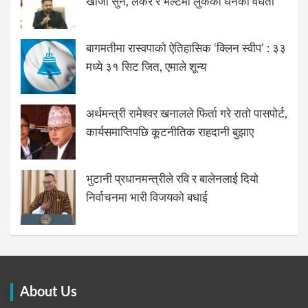
खोजौं सुन, लकर र भल्टमा लुकेको धनको वैधता
बागमतीमा रास्वपाको ऐतिहासिक ‘क्लिन स्वीप’ : ३३
मध्ये ३१ सिट जित, एमाले शून्य
अर्थमन्त्री रामेश्वर खनालले फिर्ता गरे रातो पासपोर्ट,
कार्यसमाप्तिपछि कूटनीतिक राहदानी बुझाए
भुटानी प्रधानमन्त्रीले रवि र बालेनलाई दियो
निर्वाचनमा भारी विजयको बधाई
About Us