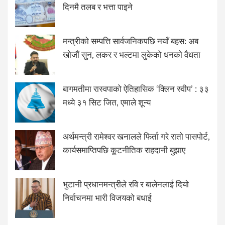
दिनमै तलब र भत्ता पाइने
मन्त्रीको सम्पत्ति सार्वजनिकपछि नयाँ बहस: अब
खोजौं सुन, लकर र भल्टमा लुकेको धनको वैधता
बागमतीमा रास्वपाको ऐतिहासिक ‘क्लिन स्वीप’ : ३३
मध्ये ३१ सिट जित, एमाले शून्य
अर्थमन्त्री रामेश्वर खनालले फिर्ता गरे रातो पासपोर्ट,
कार्यसमाप्तिपछि कूटनीतिक राहदानी बुझाए
भुटानी प्रधानमन्त्रीले रवि र बालेनलाई दियो
निर्वाचनमा भारी विजयको बधाई