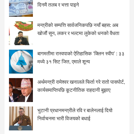
दिनमै तलब र भत्ता पाइने
मन्त्रीको सम्पत्ति सार्वजनिकपछि नयाँ बहस: अब
खोजौं सुन, लकर र भल्टमा लुकेको धनको वैधता
बागमतीमा रास्वपाको ऐतिहासिक ‘क्लिन स्वीप’ : ३३
मध्ये ३१ सिट जित, एमाले शून्य
अर्थमन्त्री रामेश्वर खनालले फिर्ता गरे रातो पासपोर्ट,
कार्यसमाप्तिपछि कूटनीतिक राहदानी बुझाए
भुटानी प्रधानमन्त्रीले रवि र बालेनलाई दियो
निर्वाचनमा भारी विजयको बधाई