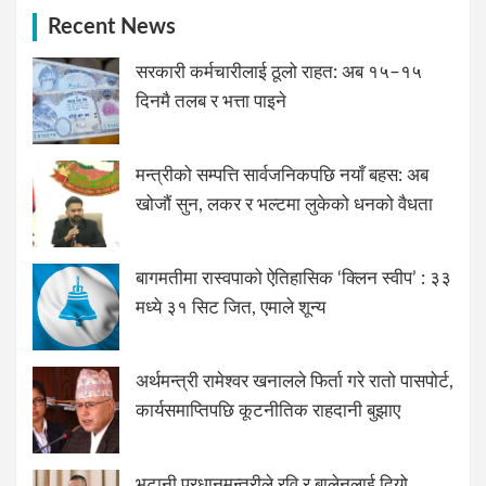
Recent News
सरकारी कर्मचारीलाई ठूलो राहत: अब १५–१५
दिनमै तलब र भत्ता पाइने
मन्त्रीको सम्पत्ति सार्वजनिकपछि नयाँ बहस: अब
खोजौं सुन, लकर र भल्टमा लुकेको धनको वैधता
बागमतीमा रास्वपाको ऐतिहासिक ‘क्लिन स्वीप’ : ३३
मध्ये ३१ सिट जित, एमाले शून्य
अर्थमन्त्री रामेश्वर खनालले फिर्ता गरे रातो पासपोर्ट,
कार्यसमाप्तिपछि कूटनीतिक राहदानी बुझाए
भुटानी प्रधानमन्त्रीले रवि र बालेनलाई दियो