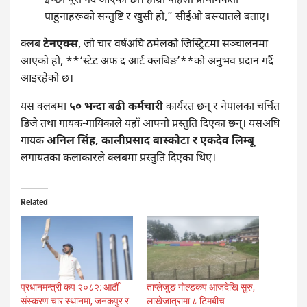
इच्छा पूरा गर्दै आएका छौँ। हाम्रो पहिलो प्राथमिकता
पाहुनाहरूको सन्तुष्टि र खुसी हो,” सीईओ बस्न्यातले बताए।
क्लब
टेनएक्स
, जो चार वर्षअघि ठमेलको जिस्ट्रिटमा सञ्चालनमा
आएको हो, **‘स्टेट अफ द आर्ट क्लबिङ’**को अनुभव प्रदान गर्दै
आइरहेको छ।
यस क्लबमा
५० भन्दा बढी कर्मचारी
कार्यरत छन् र नेपालका चर्चित
डिजे तथा गायक-गायिकाले यहाँ आफ्नो प्रस्तुति दिएका छन्। यसअघि
गायक
अनिल सिंह, कालीप्रसाद बास्कोटा र एकदेव लिम्बू
लगायतका कलाकारले क्लबमा प्रस्तुति दिएका थिए।
Related
प्रधानमन्त्री कप २०८२: आठौँ
ताप्लेजुङ गोल्डकप आजदेखि सुरु,
संस्करण चार स्थानमा, जनकपुर र
लाखेजात्रामा ८ टिमबीच