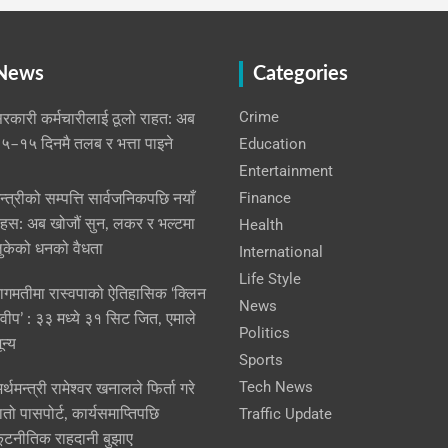
 News
Categories
Crime
रकारी कर्मचारीलाई ठूलो राहत: अब
Education
५–१५ दिनमै तलब र भत्ता पाइने
Entertainment
Finance
न्त्रीको सम्पत्ति सार्वजनिकपछि नयाँ
हस: अब खोजौं सुन, लकर र भल्टमा
Health
ुकेको धनको वैधता
International
Life Style
ागमतीमा रास्वपाको ऐतिहासिक ‘क्लिन
News
्वीप’ : ३३ मध्ये ३१ सिट जित, एमाले
Politics
ून्य
Sports
Tech News
र्थमन्त्री रामेश्वर खनालले फिर्ता गरे
Traffic Update
ातो पासपोर्ट, कार्यसमाप्तिपछि
ूटनीतिक राहदानी बुझाए