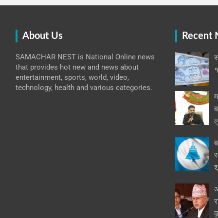
About Us
Recent
SAMACHAR NEST is National Online news
स
that provides hot new and news about
१
entertainment, sports, world, video,
technology, health and various categories.
म
ब
ल
ब
स
श
अ
र
क