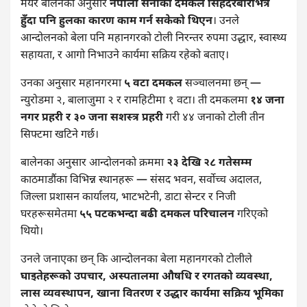
मेयर बालेनका अनुसार
नेपाली सेनाको दमकल सिंहदरबारभित्रै
हुँदा पनि हुलका कारण काम गर्न सकेको थिएन
। उनले
आन्दोलनको बेला पनि महानगरको टोली निरन्तर रुपमा उद्धार, स्वास्थ्य
सहायता, र आगो निभाउने कार्यमा सक्रिय रहेको बताए।
उनका अनुसार महानगरमा
५ वटा दमकल
सञ्चालनमा छन् —
न्युरोडमा २, बालाजुमा २ र रामहिटीमा १ वटा। ती दमकलमा
१४ जना
नगर प्रहरी र ३० जना सशस्त्र प्रहरी
गरी ४४ जनाको टोली तीन
सिफ्टमा खटिने गर्छ।
बालेनका अनुसार आन्दोलनको क्रममा
२३ देखि २८ गतेसम्म
काठमाडौंका विभिन्न स्थानहरू — संसद भवन, सर्वोच्च अदालत,
जिल्ला प्रशासन कार्यालय, भाटभटेनी, डाटा सेन्टर र निजी
घरहरूसमेतमा
५५ पटकभन्दा बढी दमकल परिचालन
गरिएको
थियो।
उनले जनाएका छन् कि आन्दोलनका बेला महानगरको टोलीले
घाइतेहरूको उपचार, अस्पतालमा औषधि र रगतको व्यवस्था,
लास व्यवस्थापन, खाना वितरण र उद्धार कार्यमा सक्रिय भूमिका