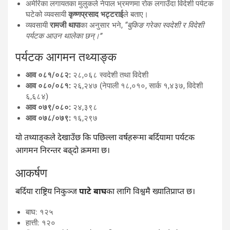
अमेरिका लगायतका मुलुकले नेपाल भ्रमणमा रोक लगाउँदा विदेशी पर्यटक
घटेको व्यवसायी
कृष्णप्रसाद भट्टराई
ले बताए।
व्यवसायी
रामजी थापा
का अनुसार भने,
“बुकिङ गरेका स्वदेशी र विदेशी
पर्यटक आउन थालेका छन्।”
पर्यटक आगमन तथ्याङ्क
आव ०८१/०८२:
२८,०६८ स्वदेशी तथा विदेशी
आव ०८०/०८१:
२६,२४७ (नेपाली १८,०१०, सार्क १,४३७, विदेशी
६,६८४)
आव ०७९/०८०:
२४,३९८
आव ०७८/०७९:
१६,२९७
यो तथ्याङ्कले देखाउँछ कि पछिल्ला वर्षहरूमा बर्दियामा पर्यटक
आगमन निरन्तर बढ्दो क्रममा छ।
आकर्षण
बर्दिया राष्ट्रिय निकुञ्ज
पाटे बाघ
का लागि विश्वमै ख्यातिप्राप्त छ।
बाघ: १२५
हात्ती: १२०