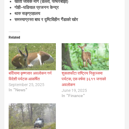
खाता जैविक मार्ग (डल्ला, पत्थरबोझी)
गोही–घडियाल प्रजनन केन्द्र
थारु सङ्ग्रहालय
समस्याग्रस्त बाघ र दृष्टिविहीन गैंडाको खोर
Related
बर्दियामा कृष्णसार अवलोकन गर्न
शुक्लाफाँटा राष्ट्रिय निकुञ्जमा
विदेशी पर्यटक आकर्षित
पर्यटक, एक वर्षमा ३६११ जनाको
September 25, 2025
अवलोकन
In "News"
June 19, 2025
In "Finance"