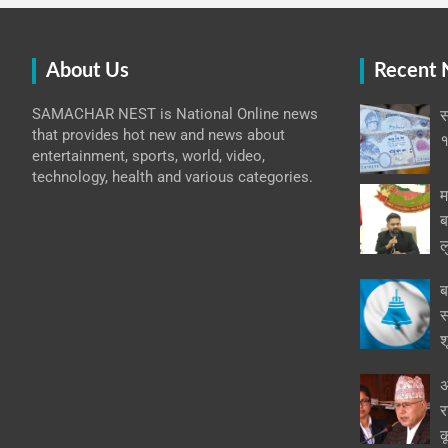
About Us
Recent
SAMACHAR NEST is National Online news
स
that provides hot new and news about
१
entertainment, sports, world, video,
technology, health and various categories.
म
ब
ल
ब
स
श
अ
र
क