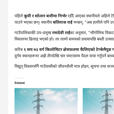
पहिले
कुपी र सोलार बत्तीमा निर्भर
रहँदै आएका स्थानीयले अहिले टेल
पाउने भएका छन्। स्थानीय
बलिराज राई
भन्छन्, “अब हामीले पनि उज्य
गाउँपालिकाकी उप–प्रमुख
रमादेवी राई
का अनुसार, “भौगोलिक विकटत
विस्तारमा ढिलाइ भएको हो। तर लामो समयको प्रयासपछि बस्ती उज्य
करिब
१ सय ७३ वर्ग किलोमिटर क्षेत्रफलमा फैलिएको टेम्केमैयुङ
दुर्गम स्थानहरूमा अझै तीनदेखि चार घण्टासम्म पैदल यात्रा गर्नुपर्ने बा
विद्युत् विस्तारसँगै गाउँवासीको जीवनशैली मात्र होइन, सूचना तथा 
Related