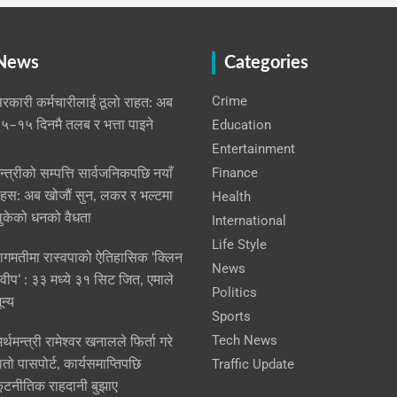
 News
Categories
Crime
रकारी कर्मचारीलाई ठूलो राहत: अब
Education
५–१५ दिनमै तलब र भत्ता पाइने
Entertainment
Finance
न्त्रीको सम्पत्ति सार्वजनिकपछि नयाँ
हस: अब खोजौं सुन, लकर र भल्टमा
Health
ुकेको धनको वैधता
International
Life Style
ागमतीमा रास्वपाको ऐतिहासिक ‘क्लिन
News
्वीप’ : ३३ मध्ये ३१ सिट जित, एमाले
Politics
ून्य
Sports
Tech News
र्थमन्त्री रामेश्वर खनालले फिर्ता गरे
Traffic Update
ातो पासपोर्ट, कार्यसमाप्तिपछि
ूटनीतिक राहदानी बुझाए