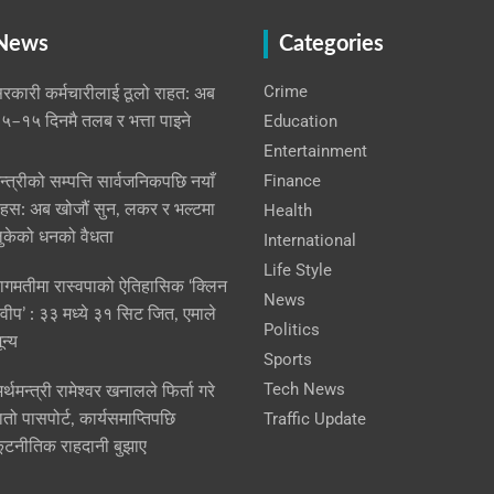
 News
Categories
Crime
रकारी कर्मचारीलाई ठूलो राहत: अब
Education
५–१५ दिनमै तलब र भत्ता पाइने
Entertainment
Finance
न्त्रीको सम्पत्ति सार्वजनिकपछि नयाँ
हस: अब खोजौं सुन, लकर र भल्टमा
Health
ुकेको धनको वैधता
International
Life Style
ागमतीमा रास्वपाको ऐतिहासिक ‘क्लिन
News
्वीप’ : ३३ मध्ये ३१ सिट जित, एमाले
Politics
ून्य
Sports
Tech News
र्थमन्त्री रामेश्वर खनालले फिर्ता गरे
Traffic Update
ातो पासपोर्ट, कार्यसमाप्तिपछि
ूटनीतिक राहदानी बुझाए