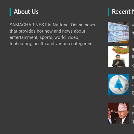
About Us
Recent
SAMACHAR NEST is National Online news
स
that provides hot new and news about
१
entertainment, sports, world, video,
technology, health and various categories.
म
ब
ल
ब
स
श
अ
र
क