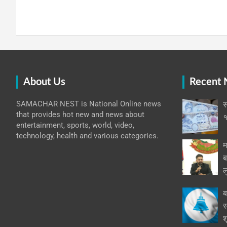
About Us
Recent
SAMACHAR NEST is National Online news
स
that provides hot new and news about
१
entertainment, sports, world, video,
technology, health and various categories.
म
ब
ल
ब
स
श