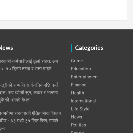
 News
Categories
Crime
रकारी कर्मचारीलाई ठूलो राहत: अब
Education
५–१५ दिनमै तलब र भत्ता पाइने
Entertainment
Finance
न्त्रीको सम्पत्ति सार्वजनिकपछि नयाँ
हस: अब खोजौं सुन, लकर र भल्टमा
Health
ुकेको धनको वैधता
International
Life Style
ागमतीमा रास्वपाको ऐतिहासिक ‘क्लिन
News
्वीप’ : ३३ मध्ये ३१ सिट जित, एमाले
Politics
ून्य
Sports