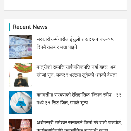
Recent News
सरकारी कर्मचारीलाई ठूलो राहत: अब १५–१५
दिनमै तलब र भत्ता पाइने
मन्त्रीको सम्पत्ति सार्वजनिकपछि नयाँ बहस: अब
खोजौं सुन, लकर र भल्टमा लुकेको धनको वैधता
बागमतीमा रास्वपाको ऐतिहासिक ‘क्लिन स्वीप’ : ३३
मध्ये ३१ सिट जित, एमाले शून्य
अर्थमन्त्री रामेश्वर खनालले फिर्ता गरे रातो पासपोर्ट,
कार्यसमाप्तिपछि कूटनीतिक राहदानी बुझाए