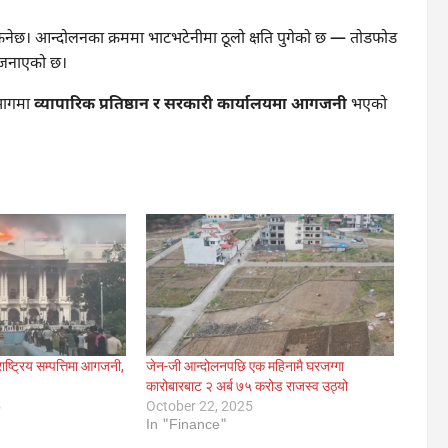
िनेछ। आन्दोलनका क्रममा भाटभटेनीमा ठूलो क्षति पुगेको छ — तोडफोड
े जनाएको छ।
भागमा
व्यापारिक प्रतिष्ठान र सरकारी कार्यालयमा आगजनी
भएको
ाष्ट्रिय सम्पत्तिमा आगजनी,
जेन-जी आन्दोलनपछि एक महिनामै घरजग्गा
कारोबारबाट २ अर्ब ७५ करोड राजस्व उठ्यो
5
October 22, 2025
In "Finance"