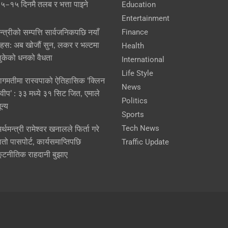
Education
५–१५ दिनमै तलब र भत्ता पाइने
Entertainment
Finance
न्त्रीको सम्पत्ति सार्वजनिकपछि नयाँ
हस: अब खोजौं सुन, लकर र भल्टमा
Health
ुकेको धनको वैधता
International
Life Style
ागमतीमा रास्वपाको ऐतिहासिक ‘क्लिन
News
्वीप’ : ३३ मध्ये ३१ सिट जित, एमाले
Politics
ून्य
Sports
Tech News
र्थमन्त्री रामेश्वर खनालले फिर्ता गरे
Traffic Update
ातो पासपोर्ट, कार्यसमाप्तिपछि
ूटनीतिक राहदानी बुझाए