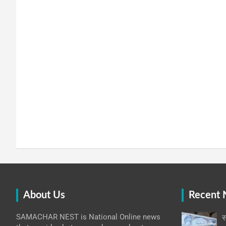
About Us
Recent
SAMACHAR NEST is National Online news
स