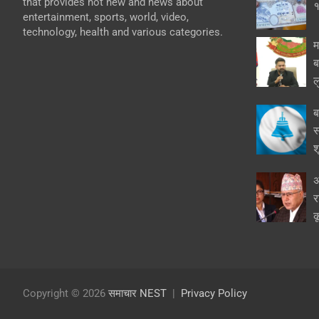
that provides hot new and news about
१
entertainment, sports, world, video,
technology, health and various categories.
म
ब
ल
ब
स
श
अ
र
क
Copyright © 2026
समाचार NEST
Privacy Policy