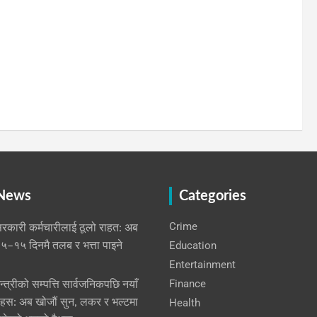
 News
Categories
Crime
रकारी कर्मचारीलाई ठूलो राहत: अब
Education
५–१५ दिनमै तलब र भत्ता पाइने
Entertainment
Finance
न्त्रीको सम्पत्ति सार्वजनिकपछि नयाँ
हस: अब खोजौं सुन, लकर र भल्टमा
Health