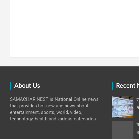
About Us
Recent
SAMACHAR NEST is National Online news
स
that provides hot new and news about
१
entertainment, sports, world, video,
technology, health and various categories.
म
ब