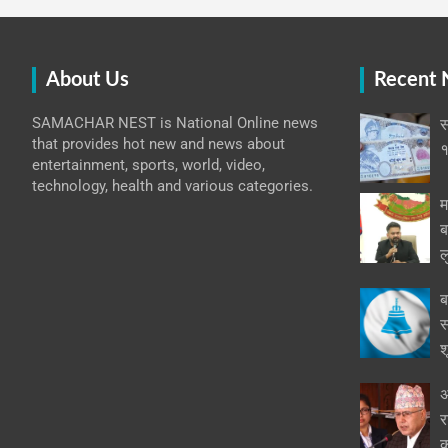
About Us
Recent
SAMACHAR NEST is National Online news
स
that provides hot new and news about
१
entertainment, sports, world, video,
technology, health and various categories.
म
ब
ल
ब
स
श
अ
र
क