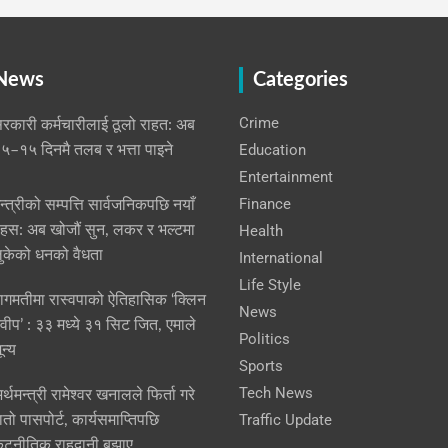
 News
Categories
Crime
रकारी कर्मचारीलाई ठूलो राहत: अब
Education
५–१५ दिनमै तलब र भत्ता पाइने
Entertainment
Finance
न्त्रीको सम्पत्ति सार्वजनिकपछि नयाँ
हस: अब खोजौं सुन, लकर र भल्टमा
Health
ुकेको धनको वैधता
International
Life Style
ागमतीमा रास्वपाको ऐतिहासिक ‘क्लिन
News
्वीप’ : ३३ मध्ये ३१ सिट जित, एमाले
Politics
ून्य
Sports
Tech News
र्थमन्त्री रामेश्वर खनालले फिर्ता गरे
Traffic Update
ातो पासपोर्ट, कार्यसमाप्तिपछि
ूटनीतिक राहदानी बुझाए