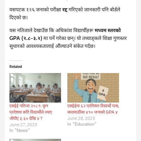
यसपटक १२६ जनाको परीक्षा
रद्द
गरिएको जानकारी पनि बोर्डले
दिएको छ।
यस नतिजाले देखाउँछ कि अधिकांश विद्यार्थीहरू
मध्यम स्तरको
GPA (२.८–३.२)
मा पर्ने गरेका छन्। यो तथ्याङ्कले शिक्षा गुणस्तर
सुधारको आवश्यकतालाई औंल्याउने संकेत गर्दछ।
Related
एसईई नतिजा २०८१: कुन
एसईईमा ६२ प्रतिशत विद्यार्थी पास,
प्रदेशमा कति विद्यार्थीले ल्याए
काठमाडौंका ४१० जनाको GPA ४
जीपीए ३.६० देखि ४ ?
June 28, 2025
In "Education"
June 27, 2025
In "News"