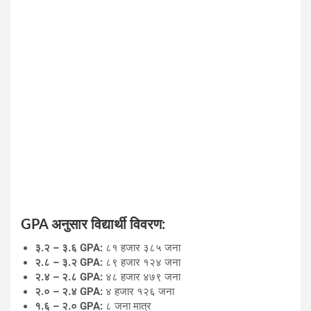
GPA अनुसार विद्यार्थी विवरण:
३.२ – ३.६ GPA:
८१ हजार ३८५ जना
२.८ – ३.२ GPA:
८९ हजार १२४ जना
२.४ – २.८ GPA:
४८ हजार ४७९ जना
२.० – २.४ GPA:
४ हजार १२६ जना
१.६ – २.० GPA:
८ जना मात्र