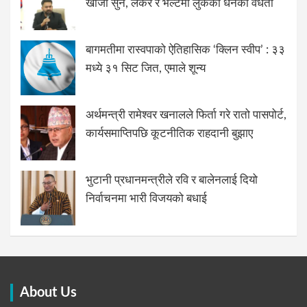
खोजौं सुन, लकर र भल्टमा लुकेको धनको वैधता
बागमतीमा रास्वपाको ऐतिहासिक ‘क्लिन स्वीप’ : ३३
मध्ये ३१ सिट जित, एमाले शून्य
अर्थमन्त्री रामेश्वर खनालले फिर्ता गरे रातो पासपोर्ट,
कार्यसमाप्तिपछि कूटनीतिक राहदानी बुझाए
भुटानी प्रधानमन्त्रीले रवि र बालेनलाई दियो
निर्वाचनमा भारी विजयको बधाई
About Us