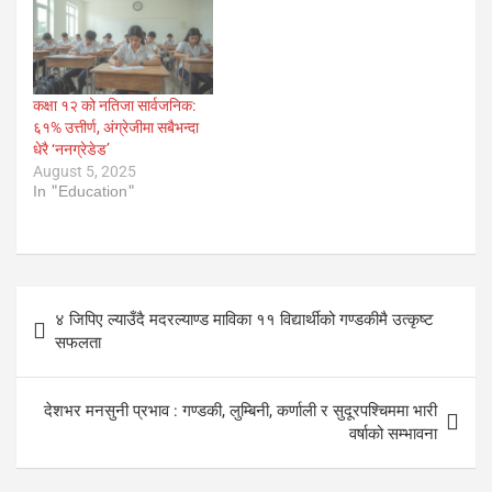
कक्षा १२ को नतिजा सार्वजनिक:
६१% उत्तीर्ण, अंग्रेजीमा सबैभन्दा
धेरै ‘ननग्रेडेड’
August 5, 2025
In "Education"
Post
४ जिपिए ल्याउँदै मदरल्याण्ड माविका ११ विद्यार्थीको गण्डकीमै उत्कृष्ट
navigation
सफलता
देशभर मनसुनी प्रभाव : गण्डकी, लुम्बिनी, कर्णाली र सुदूरपश्चिममा भारी
वर्षाको सम्भावना