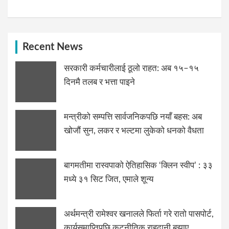
Recent News
सरकारी कर्मचारीलाई ठूलो राहत: अब १५–१५
दिनमै तलब र भत्ता पाइने
मन्त्रीको सम्पत्ति सार्वजनिकपछि नयाँ बहस: अब
खोजौं सुन, लकर र भल्टमा लुकेको धनको वैधता
बागमतीमा रास्वपाको ऐतिहासिक ‘क्लिन स्वीप’ : ३३
मध्ये ३१ सिट जित, एमाले शून्य
अर्थमन्त्री रामेश्वर खनालले फिर्ता गरे रातो पासपोर्ट,
कार्यसमाप्तिपछि कूटनीतिक राहदानी बुझाए