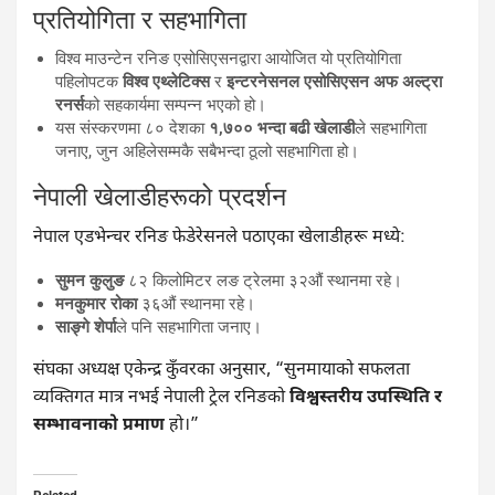
प्रतियोगिता र सहभागिता
विश्व माउन्टेन रनिङ एसोसिएसनद्वारा आयोजित यो प्रतियोगिता
पहिलोपटक
विश्व एथ्लेटिक्स
र
इन्टरनेसनल एसोसिएसन अफ अल्ट्रा
रनर्स
को सहकार्यमा सम्पन्न भएको हो।
यस संस्करणमा ८० देशका
१,७०० भन्दा बढी खेलाडी
ले सहभागिता
जनाए, जुन अहिलेसम्मकै सबैभन्दा ठूलो सहभागिता हो।
नेपाली खेलाडीहरूको प्रदर्शन
नेपाल एडभेन्चर रनिङ फेडेरेसनले पठाएका खेलाडीहरू मध्ये:
सुमन कुलुङ
८२ किलोमिटर लङ ट्रेलमा ३२औं स्थानमा रहे।
मनकुमार रोका
३६औं स्थानमा रहे।
साङ्गे शेर्पा
ले पनि सहभागिता जनाए।
संघका अध्यक्ष एकेन्द्र कुँवरका अनुसार, “सुनमायाको सफलता
व्यक्तिगत मात्र नभई नेपाली ट्रेल रनिङको
विश्वस्तरीय उपस्थिति र
सम्भावनाको प्रमाण
हो।”