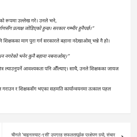
ुदण्डको रूपमा उल्लेख गरे। उनले भने,
ाणसँग प्रत्यक्ष जोडिएको हुन्छ। सरकार गम्भीर हुनैपर्छ।”
ि शिक्षकका माग पुरा गर्न सरकारले बहाना नदेखाओस् भन्ने नै हो।
धन नगरेको भनेर कुनै बहाना नबनाओस्।”
ित्र ल्याउनुपर्ने आवश्यकता पनि औँल्याए। साथै, उनले शिक्षकका जायज
मुक्त गराउन र शिक्षकसँग भएका सहमति कार्यान्वयनमा तत्काल पहल
चीनले ‘चाइनास्याट-९सी’ उपग्रह सफलतापूर्वक प्रक्षेपण गर्‍यो, संचार