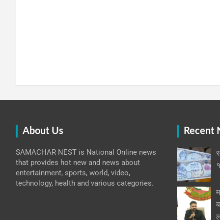
About Us
Recent
SAMACHAR NEST is National Online news
स
that provides hot new and news about
१
entertainment, sports, world, video,
technology, health and various categories.
म
ब
ल