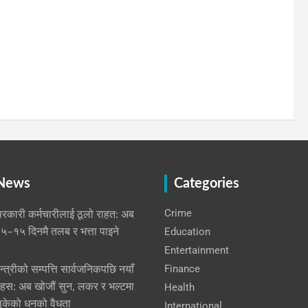
 News
Categories
Crime
रकारी कर्मचारीलाई ठूलो राहत: अब
Education
५–१५ दिनमै तलब र भत्ता पाइने
Entertainment
Finance
न्त्रीको सम्पत्ति सार्वजनिकपछि नयाँ
हस: अब खोजौं सुन, लकर र भल्टमा
Health
ुकेको धनको वैधता
International